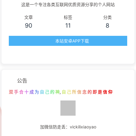
这是一个专注各类互联网优质资源分享的个人网站
文章
标签
分类
90
11
8
本站安卓APP下载
公告
双
手
合
十
成
为
自
己
的
神
,
自
己
所
信
念
的
即
是
信
仰
加微信防走丢：vickilixiaoyao