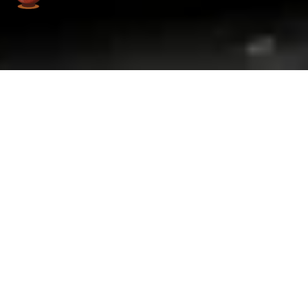
太强了！只需一句话就能做网站应用和小程
序
置顶
|
发表于
2026-07-20
|
实用技巧
不废话直接上干货！ AI没出来的时候想自己开发一个手机应用网
站或者小程序之类的，那真的是难如登天，尤其对一点编程基础
都没有的朋友来说几乎是不可能的！ 如果你去找那些开发公司，
随便一个功能场景实现可能就要坑你几千几万的。 这都还不是重
点，重点是可能你要求多点，废话多几句那些开发公司的产品经
理和程序员都要拍桌子骂娘了。 而现在呢真的是科技改变生活，
所有人都适用的网络实用技巧《建议收藏》
不需要你会敲代码架构，啥都不需要，能说话就行，把你的想法