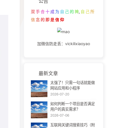
公告
双
手
合
十
成
为
自
己
的
神
,
自
己
所
信
念
的
即
是
信
仰
加微信防走丢：vickilixiaoyao
最新文章
太强了！只需一句话就能做
网站应用和小程序
2026-07-20
如何判断一个项目是否满足
用户的真实需求？
2026-07-06
互联网关键词搜索技巧（附