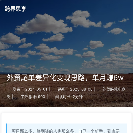
跨界思享
外贸尾单差异化变现思路，单月赚6w
发表于
2024-05-01
|
更新于
2025-08-08
|
外贸跨境电商
类
|
字数总计:
900
|
阅读时长:
2分钟
项目那么多，赚到钱的人也那么多，自己一个新手，到底要