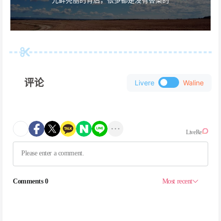
评论
Livere
Waline