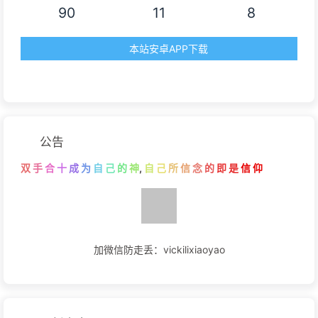
90
11
8
本站安卓APP下载
公告
双
手
合
十
成
为
自
己
的
神
,
自
己
所
信
念
的
即
是
信
仰
加微信防走丢：vickilixiaoyao