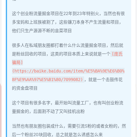
这个创业粉流量掘金项目在22年到23年特别火，当然也有很
多宝妈和上班族被割了，这些镰刀本身不产生流量和项目，
他们只生产源源不断的韭菜项目
很多人在私域朋友圈都打着什么什么流量掘金项目，然后就
是粉丝回收的项目，这类的项目本质上来说就是一个
[庞氏
骗局]
(https://baike.baidu.com/item/%E5%BA%9E%E6%B0%
，就是一个击鼓传花
8F%E9%AA%97%E5%B1%80/7099082)
的资金盘项目
这个项目有很多名字，最开始叫流量工厂，也有叫创业粉流
量掘金的，后面割不动了又叫挂机出粉
当然也有朋友圈包装成什么，需要引流S粉的或者女粉的，然
后一个粉丝20块回收，总之就是怎么诱惑怎么来