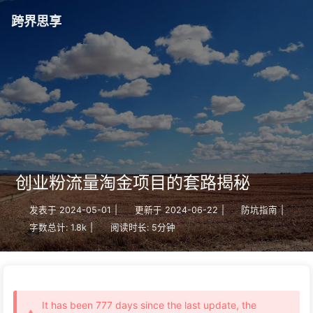
跨界思享
创业粉流量淘金项目的套路揭秘
发表于
2024-05-01
|
更新于
2024-06-22
|
防坑指南
|
字数总计:
1.8k
|
阅读时长:
5分钟
It has been 777 days since the last update, the