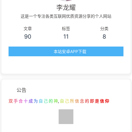
李龙耀
这是一个专注各类互联网优质资源分享的个人网站
文章
标签
分类
90
11
8
本站安卓APP下载
公告
双
手
合
十
成
为
自
己
的
神
,
自
己
所
信
念
的
即
是
信
仰